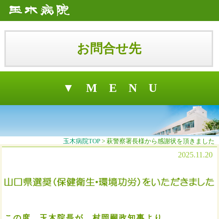
お問合せ先
▼ M E N U
玉木病院TOP
萩警察署長様から感謝状を頂きました
2025.11.20
この度、玉木院長が、村岡嗣政知事より、